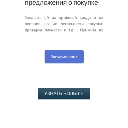
предложения о покупке:
Узнавать об их правовой среде и их
влиянии на их легальности покупки:
проверка личности и т.д .; Примите во
внимание ваши требования к желаемой
цене родажи и основным условиям,
включая дату владения; Использовать
крайние сроки с учетом ваших
Загрузить еще
ограничений и приоритетов в
дополнение к их управлению;
Формулировать встречные предложения
и требуемые договорные положения, а
также […]
УЗНАТЬ БОЛЬШЕ