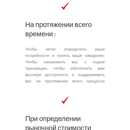
На протяжении всего
времени :
Чтобы четко определить ваши
потребности и понять ваши ожидания;
Чтобы ознакомить вас с ходом
транзакции, чтобы обеспечить вам
высокую доступность и поддерживать
вас на протяжении всего процесса
продажи; Для обеспечения проведения
необходимых операций в соответствии с
Законом о брокерские операции с
недвижимостью и другие применимые
законы; Предоставить в ваше
При определении
распоряжение свою сеть
рыночной стоимости
профессионалов и специалистов, […]