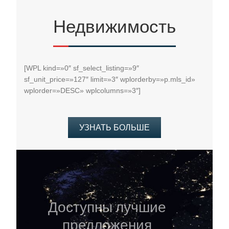
Недвижимость
[WPL kind=»0″ sf_select_listing=»9″
sf_unit_price=»127″ limit=»3″ wplorderby=»p.mls_id»
wplorder=»DESC» wplcolumns=»3″]
УЗНАТЬ БОЛЬШЕ
Доступны лучшие
предложения