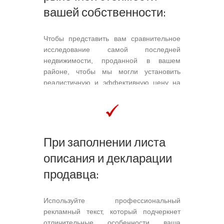
вашей собственности:
Чтобы представить вам сравнительное
исследование самой последней
недвижимости, проданной в вашем
районе, чтобы мы могли установить
реалистичную и эффективную цену на
вашу собственность; Предоставить вам
анализ рыночных тенденций, включая
средние цены, время выполнения
заказа, разницу в проданных и
При заполнении листа
указанные ценах т.д.; Рассмотреть
различные элементы, которые могут
описания и декларации
повлиять на стоимость вашей
продавца:
собственности: местоположение,
зонирование, год постройки […]
Используйте профессиональный
рекламный текст, который подчеркнет
отличительные особенности ваша