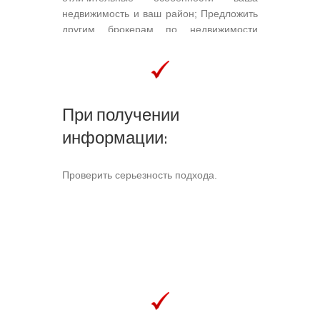
недвижимость и ваш район; Предложить
другим брокерам по недвижимости
разделить вознаграждение в пользу их
сотрудничество и тем самым
заинтересовать наибольшее количество
потенциальных покупателей;
При получении
Рассмотреть характеристики,
ограничения и экологическую историю
информации:
здания и его площадь.
Проверить серьезность подхода.