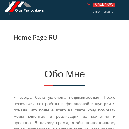
PAVLOVS
REAL ESTATE
CALL NOW
KAYA
Skip
+1 (514) 726-2542
to
content
Home Page RU
Обо Мне
Я всегда была увлечена недвижимостью. После
нескольких лет работы в финансовой индустрии я
поняла, что больше всего на свете хочу помогать
моим клиентам в реализации их мечтаний и
проектов. Я нахожу время, чтобы по-настоящему