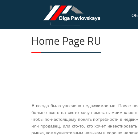
PAV
REAL
Skip
ESTATE
ОБ
LOV
to
content
SKA
Home Page RU
YA
Я всегда была увлечена недвижимостью. После нес
больше всего на свете хочу помогать моим клиент
чтобы по-настоящему понять потребности в недвиж
или продавец, или кто-то, кто хочет инвестирова
рынка, коммуникативным навыкам и хорошо налаже