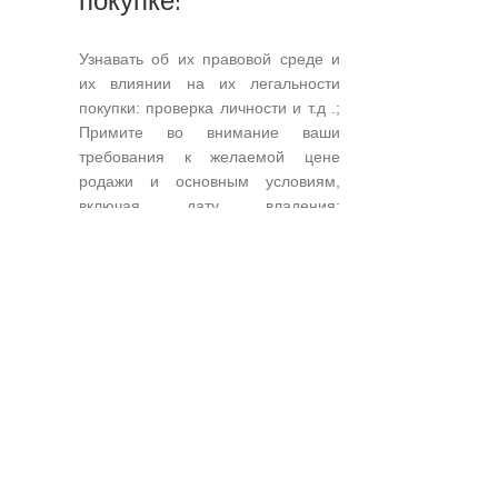
покупке:
Узнавать об их правовой среде и
их влиянии на их легальности
покупки: проверка личности и т.д .;
Примите во внимание ваши
требования к желаемой цене
родажи и основным условиям,
включая дату владения;
Использовать крайние сроки с
учетом ваших ограничений и
приоритетов в дополнение к их
управлению; Формулировать
встречные предложения и
требуемые договорные
положения, а также другие
возможные ответы; Для
обеспечения пристального
наблюдения за соблюдением всех
условий, содержащихся в