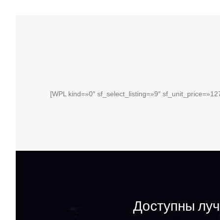
[WPL kind=»0″ sf_select_listing=»9″ sf_unit_price=»
Доступны лу