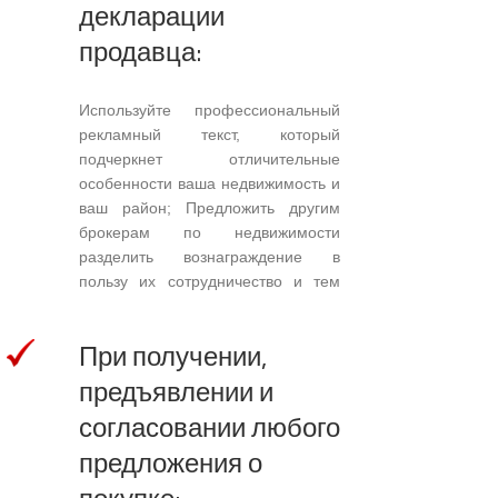
декларации
продавца:
Используйте профессиональный
рекламный текст, который
подчеркнет отличительные
особенности ваша недвижимость и
ваш район; Предложить другим
брокерам по недвижимости
разделить вознаграждение в
пользу их сотрудничество и тем
самым заинтересовать
наибольшее количество
При получении,
потенциальных покупателей;
предъявлении и
Рассмотреть характеристики,
ограничения и экологическую
согласовании любого
историю здания и его площадь.
предложения о