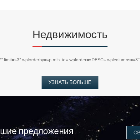
Недвижимость
127″ limit=»3″ wplorderby=»p.mls_id» wplorder=»DESC» wplcolumns=»3″
УЗНАТЬ БОЛЬШЕ
чшие предложения
С