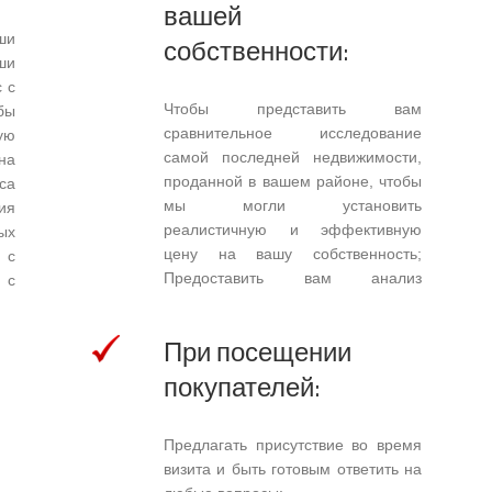
вашей
собственности:
ши
ши
 с
Чтобы представить вам
бы
сравнительное исследование
ую
самой последней недвижимости,
на
проданной в вашем районе, чтобы
са
мы могли установить
ия
реалистичную и эффективную
ых
цену на вашу собственность;
 с
Предоставить вам анализ
 с
рыночных тенденций, включая
ие
средние цены, время выполнения
ть
При посещении
заказа, разницу в проданных и
ть
покупателей:
указанные ценах т.д.; Рассмотреть
в,
различные элементы, которые
ей
могут повлиять на стоимость
Предлагать присутствие во время
вашей собственности:
визита и быть готовым ответить на
местоположение, зонирование, год