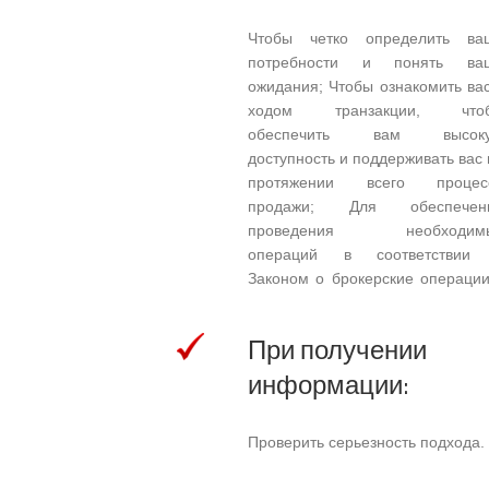
Чтобы четко определить ва
потребности и понять ва
ожидания; Чтобы ознакомить вас
ходом транзакции, что
обеспечить вам высок
доступность и поддерживать вас 
протяжении всего процес
продажи; Для обеспечен
проведения необходим
операций в соответствии
Законом о брокерские операции
недвижимостью и друг
применимые законы; Предостави
При получении
в ваше распоряжение свою се
информации:
профессионалов и специалисто
которые помогут в продаже ваш
недвижимости.
Проверить серьезность подхода.