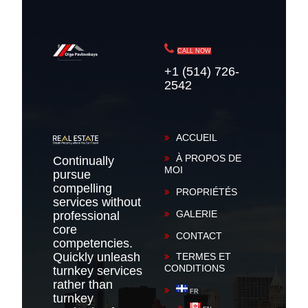
CALL NOW
+1 (514) 726-
2542
ACCUEIL
À PROPOS DE
Continually
MOI
pursue
compelling
PROPRIÉTÉS
services without
GALERIE
professional
core
CONTACT
competencies.
Quickly unleash
TERMES ET
CONDITIONS
turnkey services
rather than
FR
turnkey