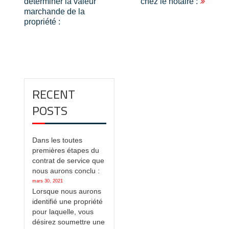
déterminer la valeur
chez le notaire :
de
marchande de la
l'article
propriété :
RECENT
POSTS
Dans les toutes
premières étapes du
contrat de service que
nous aurons conclu :
mars 30, 2021
Lorsque nous aurons
identifié une propriété
pour laquelle, vous
désirez soumettre une