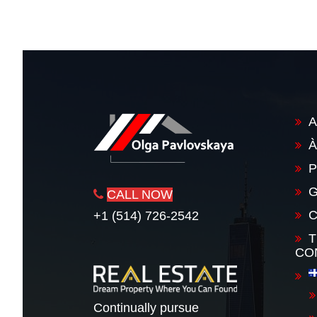
A
À
P
G
CALL NOW
+1 (514) 726-2542
T
CO
Continually pursue