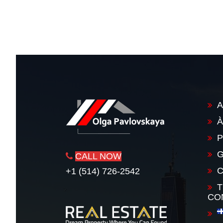
Navigation
de
l'article
A
À
P
G
CALL NOW
+1 (514) 726-2542
T
CO