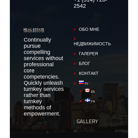
2542
ОБО МНЕ
Continually
НЕДВИЖИМОСТЬ
pursue
compelling
ГАЛЕРЕЯ
services without
БЛОГ
professional
core
КОНТАКТ
competencies.
Quickly unleash
РУ
turnkey services
EN
rather than
turnkey
FR
methods of
empowerment.
GALLERY