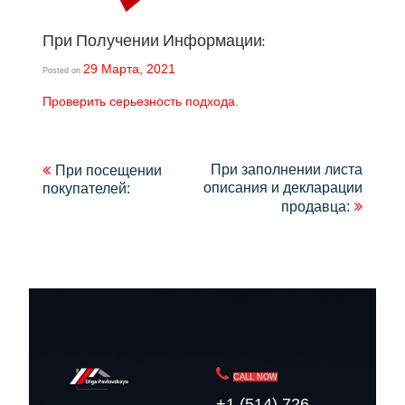
При Получении Информации:
29 Марта, 2021
Posted on
Проверить серьезность подхода.
Навигация
При заполнении листа
При посещении
описания и декларации
покупателей:
по
продавца:
записям
CALL NOW
+1 (514) 726-