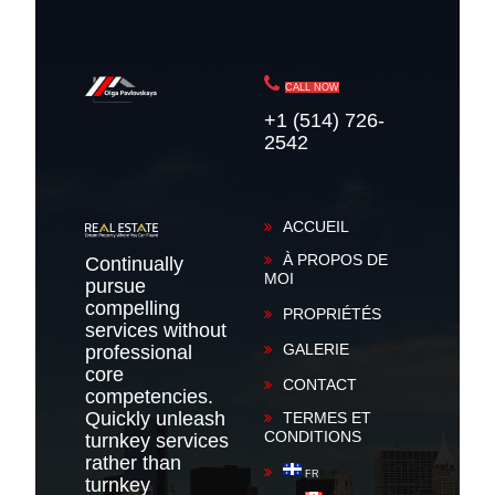
CALL NOW
+1 (514) 726-
2542
ACCUEIL
À PROPOS DE
Continually
MOI
pursue
compelling
PROPRIÉTÉS
services without
GALERIE
professional
core
CONTACT
competencies.
Quickly unleash
TERMES ET
CONDITIONS
turnkey services
rather than
FR
turnkey